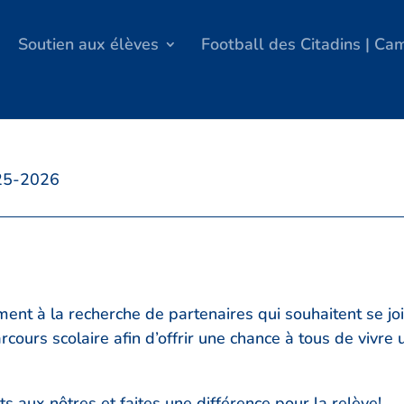
Soutien aux élèves
Football des Citadins | C
025-2026
ent à la recherche de partenaires qui souhaitent se joi
rcours scolaire afin d’offrir une chance à tous de vivr
ts aux nôtres et faites une différence pour la relève!