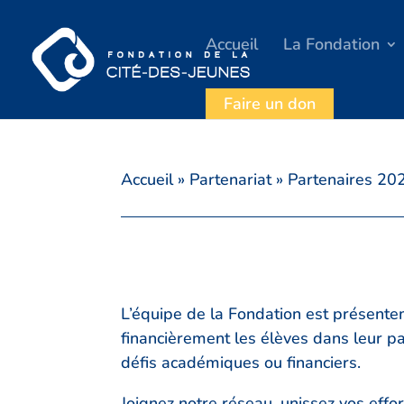
Accueil
La Fondation
Faire un don
Accueil
»
Partenariat
»
Partenaires 2
L’équipe de la Fondation est présentem
financièrement les élèves dans leur pa
défis académiques ou financiers.
Joignez notre réseau, unissez vos effor