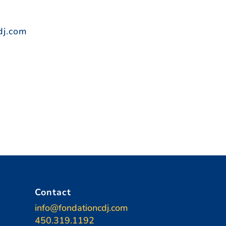
dj.com
Contact
6
info@fondationcdj.com
450.319.1192