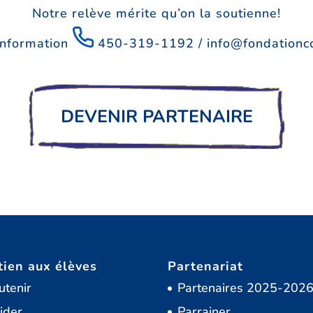
Notre relève mérite qu’on la soutienne!
information
450-319-1192
/
info@fondationc
DEVENIR PARTENAIRE
tien aux élèves
Partenariat
utenir
Partenaires 2025-202
ider
Parrainer