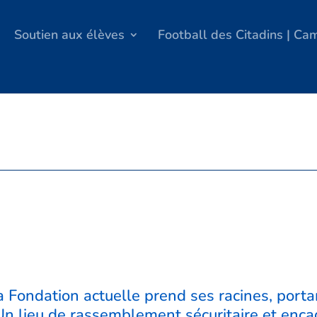
Soutien aux élèves
Football des Citadins | C
 Fondation actuelle prend ses racines, portan
 Un lieu de rassemblement sécuritaire et enc