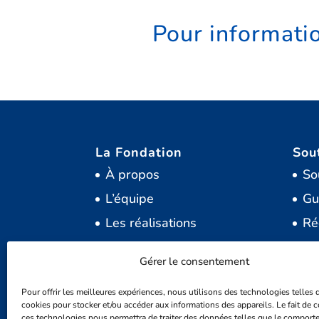
Pour informati
La Fondation
Sou
À propos
So
L’équipe
Gu
Les réalisations
Ré
Sentiers du boisé de la Cité
Ho
Gérer le consentement
Dy
Mentor 2022-2025
Pour offrir les meilleures expériences, nous utilisons des technologies telles 
Té
cookies pour stocker et/ou accéder aux informations des appareils. Le fait de c
ces technologies nous permettra de traiter des données telles que le comport