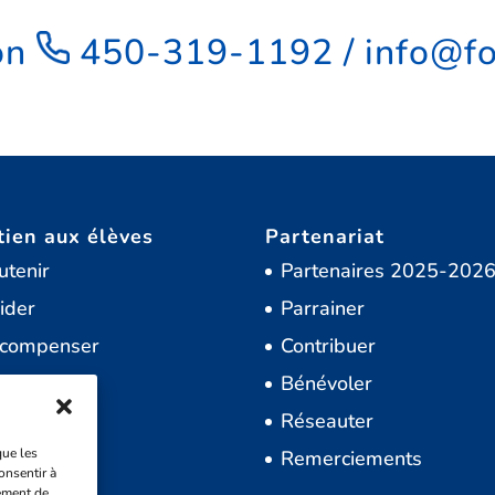
on
450-319-1192
/
info@fo
tien aux élèves
Partenariat
utenir
Partenaires 2025-202
ider
Parrainer
compenser
Contribuer
norer
Bénévoler
namiser
Réseauter
que les
moignages
Remerciements
onsentir à
ement de