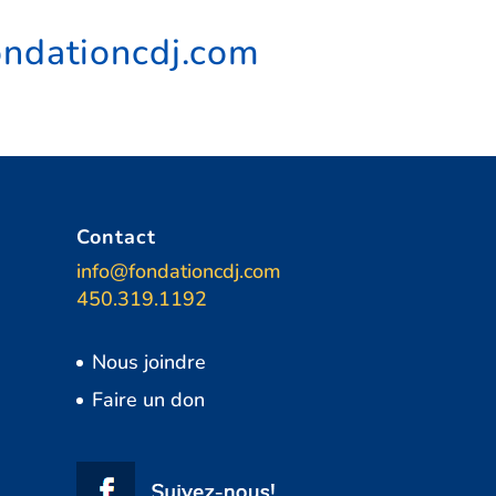
ndationcdj.com
Contact
6
info@fondationcdj.com
450.319.1192
Nous joindre
Faire un don