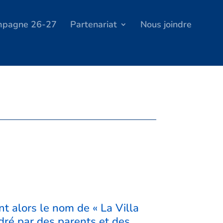
ampagne 26-27
Partenariat
Nous joindre
t alors le nom de « La Villa
adré par des parents et des